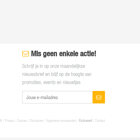
Mis geen enkele actie!
Schrijf je in op onze maandelijkse
nieuwsbrief en blijf op de hoogte van
promoties, events en nieuwtjes
NV |
Privacy
|
Cookies
|
Disclaimer
|
Algemene voorwaarden
|
Extranet
|
Contact