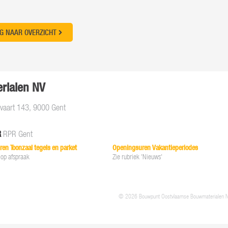
G NAAR OVERZICHT
rialen NV
aart 143, 9000 Gent
R
RPR Gent
en Toonzaal tegels en parket
Openingsuren Vakantieperiodes
 op afspraak
Zie rubriek 'Nieuws'
© 2026 Bouwpunt Oostvlaamse Bouwmaterialen 