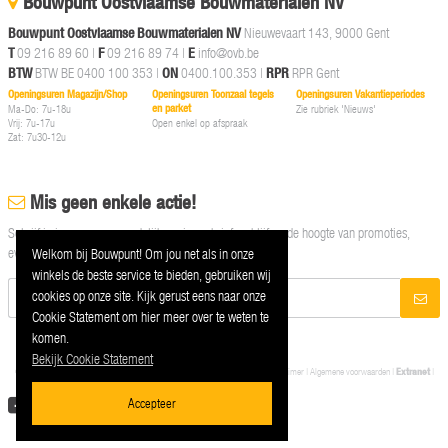
Bouwpunt Oostvlaamse Bouwmaterialen NV
Bouwpunt Oostvlaamse Bouwmaterialen NV
Nieuwevaart 143, 9000 Gent
T
09 216 89 60
|
F
09 216 89 74 |
E
info@ovb.be
BTW
BTW BE 0400 100 353 |
ON
0400.100.353 |
RPR
RPR Gent
Openingsuren Magazijn/Shop
Openingsuren Toonzaal tegels
Openingsuren Vakantieperiodes
en parket
Ma-Do: 7u-18u
Zie rubriek 'Nieuws'
Vrij: 7u-17u
Open enkel op afspraak
Zat: 7u30-12u
Mis geen enkele actie!
Schrijf je in op onze maandelijkse nieuwsbrief en blijf op de hoogte van promoties,
events en nieuwtjes
Welkom bij Bouwpunt! Om jou net als in onze
winkels de beste service te bieden, gebruiken wij
cookies op onze site. Kijk gerust eens naar onze
Cookie Statement om hier meer over te weten te
komen.
Bekijk Cookie Statement
© 2026 Bouwpunt Oostvlaamse Bouwmaterialen NV |
Privacy
|
Cookies
|
Disclaimer
|
Algemene voorwaarden
|
Extranet
|
Contact
Accepteer