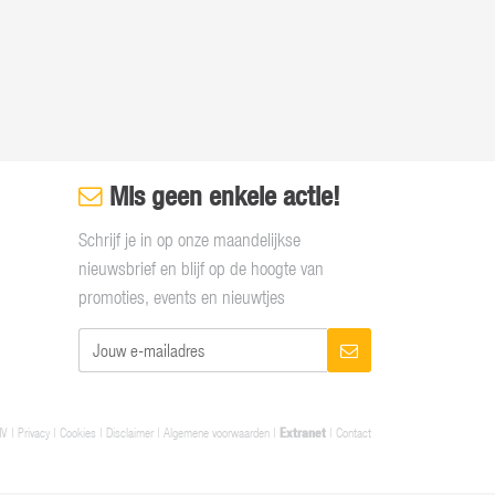
Mis geen enkele actie!
Schrijf je in op onze maandelijkse
nieuwsbrief en blijf op de hoogte van
promoties, events en nieuwtjes
NV |
Privacy
|
Cookies
|
Disclaimer
|
Algemene voorwaarden
|
Extranet
|
Contact