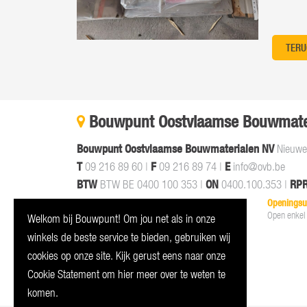
TERU
Bouwpunt Oostvlaamse Bouwmate
Bouwpunt Oostvlaamse Bouwmaterialen NV
Nieuwev
T
F
E
09 216 89 60
|
09 216 89 74 |
info@ovb.be
BTW
ON
RP
BTW BE 0400 100 353 |
0400.100.353 |
Openingsuren Magazijn/Shop
Openingsur
Ma-Do: 7u-18u
Open enkel
Welkom bij Bouwpunt! Om jou net als in onze
Vrij: 7u-17u
winkels de beste service te bieden, gebruiken wij
Zat: 7u30-12u
cookies op onze site. Kijk gerust eens naar onze
Cookie Statement om hier meer over te weten te
komen.