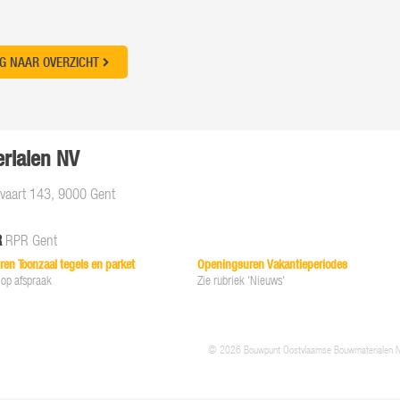
G NAAR OVERZICHT
rialen NV
aart 143, 9000 Gent
R
RPR Gent
en Toonzaal tegels en parket
Openingsuren Vakantieperiodes
 op afspraak
Zie rubriek 'Nieuws'
© 2026 Bouwpunt Oostvlaamse Bouwmaterialen 