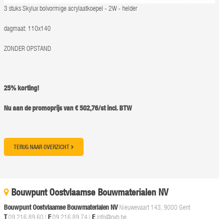
3 stuks Skylux bolvormige acrylaatkoepel - 2W - helder
dagmaat: 110x140
ZONDER OPSTAND
25% korting!
Nu aan de promoprijs van € 502,76/st incl. BTW
TERUG NAAR OVERZICHT
Bouwpunt Oostvlaamse Bouwmaterialen NV
Bouwpunt Oostvlaamse Bouwmaterialen NV
Nieuwevaart 143, 9000 Gent
T
09 216 89 60
|
F
09 216 89 74 |
E
info@ovb.be