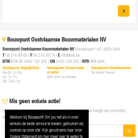
Bouwpunt Oostvlaamse Bouwmaterialen NV
Bouwpunt Oostvlaamse Bouwmaterialen NV
Nieuwevaart 143, 9000 Gent
T
09 216 89 60
|
F
09 216 89 74 |
E
info@ovb.be
BTW
BTW BE 0400 100 353 |
ON
0400.100.353 |
RPR
RPR Gent
Openingsuren Magazijn/Shop
Openingsuren Toonzaal tegels
Openingsuren Vakantieperiodes
en parket
Ma-Do: 7u-18u
Zie rubriek 'Nieuws'
Vrij: 7u-17u
Open enkel op afspraak
Zat: 7u30-12u
Mis geen enkele actie!
Schrijf je in op onze maandelijkse nieuwsbrief en blijf op de hoogte van promoties,
events en nieuwtjes
Welkom bij Bouwpunt! Om jou net als in onze
winkels de beste service te bieden, gebruiken wij
cookies op onze site. Kijk gerust eens naar onze
Cookie Statement om hier meer over te weten te