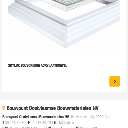
SKYLUX BOLVORMIGE ACRYLAATKOEPEL
Bouwpunt Oostvlaamse Bouwmaterialen NV
Bouwpunt Oostvlaamse Bouwmaterialen NV
Nieuwevaart 143, 9000 Gent
T
09 216 89 60
|
F
09 216 89 74 |
E
info@ovb.be