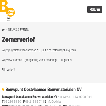
MENU
NIEUWS & EVENTS
Zomerverlof
Wij zijn gesloten van zaterdag 19 juli t.e.m. zaterdag 9 augustus
Wij verwelkomen u graag terug vanaf maandag 11 augustus
Fijn verlof !
Bouwpunt Oostvlaamse Bouwmaterialen NV
Bouwpunt Oostvlaamse Bouwmaterialen NV
Nieuwevaart 143, 9000 Gent
T
09 216 89 60
|
F
09 216 89 74 |
E
info@ovb.be