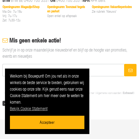
BTW
BTW BE 0400 100 353 |
ON
0400.100.353 |
RPR
RPR Gent
Openingsuren Magazijn/Shop
Openingsuren Toonzaal tegels
Openingsuren Vakantieperiodes
en parket
Ma-Do: 7u-18u
Zie rubriek 'Nieuws'
Vrij: 7u-17u
Open enkel op afspraak
Zat: 7u30-12u
Mis geen enkele actie!
Schrijf je in op onze maandelijkse nieuwsbrief en blijf op de hoogte van promoties,
events en nieuwtjes
Welkom bij Bouwpunt! Om jou net als in onze
winkels de beste service te bieden, gebruiken wij
cookies op onze site. Kijk gerust eens naar onze
© 2026 Bouwpunt Oostvlaamse Bouwmaterialen NV |
Privacy
|
Cookies
|
Disclaimer
|
Algemene voorwaarden
|
Extranet
|
Cookie Statement om hier meer over te weten te
Contact
komen.
Bekijk Cookie Statement
Accepteer