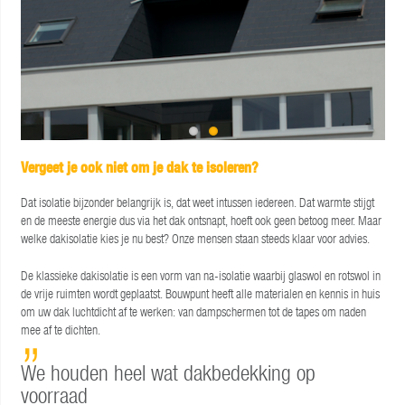
Vergeet je ook niet om je dak te isoleren?
Dat isolatie bijzonder belangrijk is, dat weet intussen iedereen. Dat warmte stijgt
en de meeste energie dus via het dak ontsnapt, hoeft ook geen betoog meer. Maar
welke dakisolatie kies je nu best? Onze mensen staan steeds klaar voor advies.
De klassieke dakisolatie is een vorm van na-isolatie waarbij glaswol en rotswol in
de vrije ruimten wordt geplaatst. Bouwpunt heeft alle materialen en kennis in huis
om uw dak luchtdicht af te werken: van dampschermen tot de tapes om naden
mee af te dichten.
We houden heel wat dakbedekking op
voorraad