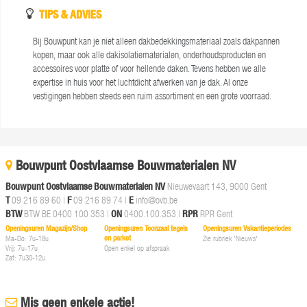
TIPS & ADVIES
Bij Bouwpunt kan je niet alleen dakbedekkingsmateriaal zoals dakpannen
kopen, maar ook alle dakisolatiematerialen, onderhoudsproducten en
accessoires voor platte of voor hellende daken. Tevens hebben we alle
expertise in huis voor het luchtdicht afwerken van je dak. Al onze
vestigingen hebben steeds een ruim assortiment en een grote voorraad.
Bouwpunt Oostvlaamse Bouwmaterialen NV
Bouwpunt Oostvlaamse Bouwmaterialen NV
Nieuwevaart 143, 9000 Gent
T
09 216 89 60
|
F
09 216 89 74 |
E
info@ovb.be
BTW
BTW BE 0400 100 353 |
ON
0400.100.353 |
RPR
RPR Gent
Openingsuren Magazijn/Shop
Openingsuren Toonzaal tegels
Openingsuren Vakantieperiodes
en parket
Ma-Do: 7u-18u
Zie rubriek 'Nieuws'
Vrij: 7u-17u
Open enkel op afspraak
Zat: 7u30-12u
Mis geen enkele actie!