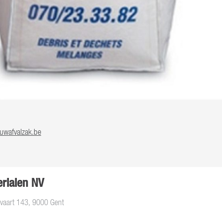
wafvalzak.be
rialen NV
aart 143, 9000 Gent