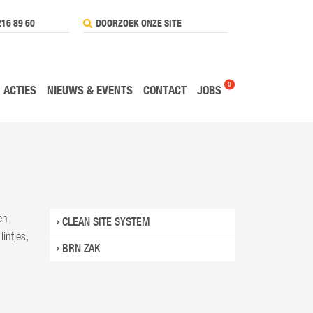
216 89 60
0
ACTIES
NIEUWS & EVENTS
CONTACT
JOBS
en
› CLEAN SITE SYSTEM
intjes,
› BRN ZAK