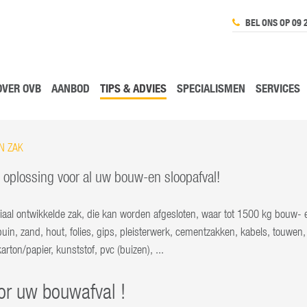
BEL ONS OP 09 
OVER OVB
AANBOD
TIPS & ADVIES
SPECIALISMEN
SERVICES
N ZAK
e oplossing voor al uw bouw-en sloopafval!
aal ontwikkelde zak, die kan worden afgesloten, waar tot 1500 kg bouw- 
puin, zand, hout, folies, gips, pleisterwerk, cementzakken, kabels, touwen, l
karton/papier, kunststof, pvc (buizen), ...
or uw bouwafval !