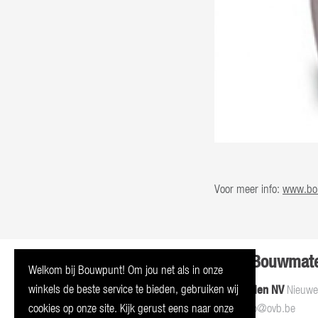
Voor meer info:
www.bou
Bouwpunt Oostvlaamse Bouwmate
Welkom bij Bouwpunt! Om jou net als in onze
winkels de beste service te bieden, gebruiken wij
Bouwpunt Oostvlaamse Bouwmaterialen NV
Nieuwev
T
F
E
cookies op onze site. Kijk gerust eens naar onze
09 216 89 60
|
09 216 89 74 |
info@ovb.be