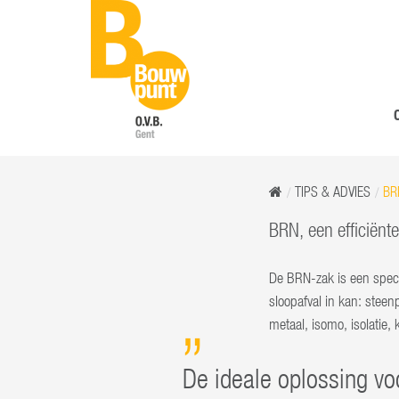
TIPS & ADVIES
BR
BRN, een efficiënt
De BRN-zak is een speci
sloopafval in kan: steen
metaal, isomo, isolatie, 
De ideale oplossing vo